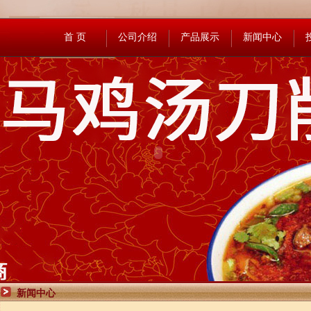
首 页
公司介绍
产品展示
新闻中心
新闻中心